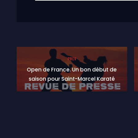
PREV
Open de France. Un bon début de
saison pour Saint-Marcel Karaté