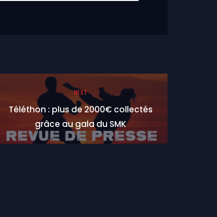
NEXT
Téléthon : plus de 2000€ collectés
grâce au gala du SMK