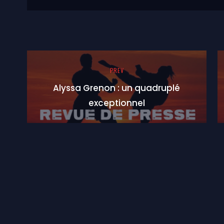
PREV
Alyssa Grenon : un quadruplé
exceptionnel